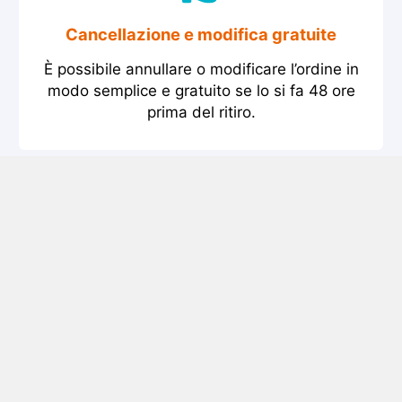
Cancellazione e modifica gratuite
È possibile annullare o modificare l’ordine in
modo semplice e gratuito se lo si fa 48 ore
prima del ritiro.
Noleggio Auto Granada
Confronta i prezzi da diverse società di
autonoleggio a Granada e trova quello più
conveniente. I nostri prezzi includono sempre
chilometraggio illimitato e assicurazione.
Granada info